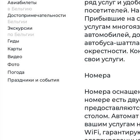
ряд услуг и удо
Авиабилеты
в Бельгию
посетителей. На
Достопримеча­тельности
Прибывшие на с
Бельгии
услугам многояз
Экскурсии
автомобилей, до
по Бельгии
Гиды
автобуса-шаттла
Карты
окрестности. К
Видео
свои услуги.
Фото
Погода
Номера
Праздники и события
Номера оснащен
номере есть дву
предоставляются
столом. Автомат
вашим услугам н
WiFi, гарантир