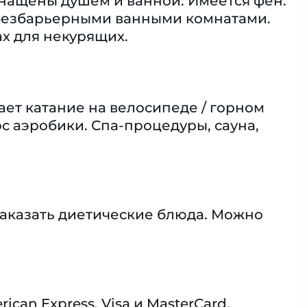
нащены душем и ванной. Имеется фен.
 безбарьерными ванными комнатами.
х для некурящих.
ает катание на велосипеде / горном
рс аэробики. Спа-процедуры, сауна,
аказать диетические блюда. Можно
an Express, Visa и MasterCard.