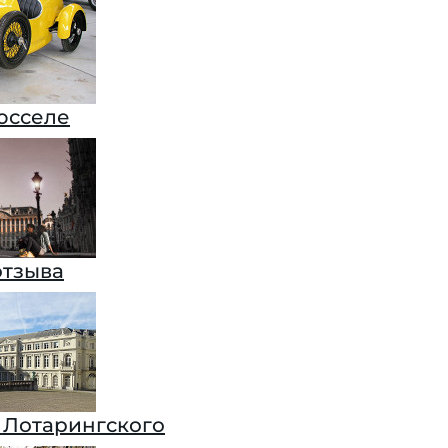
юсселе
отзыва
 Лотарингского