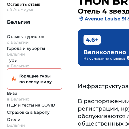
THON BR
Оставить отзыв
об Атомиуме
Отель 4 звез
Avenue Louise 91-
Бельгия
Отзывы туристов
4.6+
о Бельгии
Города и курорты
Великолепно
Бельгии
На основании отзывов
Туры
в Бельгию
Горящие туры
по всему миру
Инфраструктура
Виза
в Бельгию
В распоряжении 
ПЦР и тесты на COVID
регистрации, кр
Страховка
в Европу
обслуживаются л
Отели
общественных зо
Бельгии