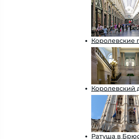
Королевские 
Королевский 
Ратуша в Брю