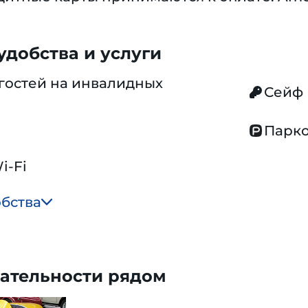
добства и услуги
гостей на инвалидных
Сейф
Парко
i-Fi
обства
ательности рядом