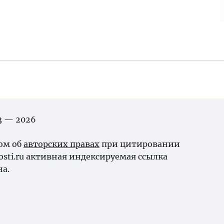
03 — 2026
ном об
авторских правах
при цитировании
osti.ru активная индексируемая ссылка
на.