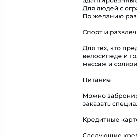
адаптированные
Для людей с ог
По желанию раз
Спорт и развле
Для тех, кто пр
велосипеде и го
массаж и соляри
Питание
Можно забронир
заказать специ
Кредитные карт
Следующие креди