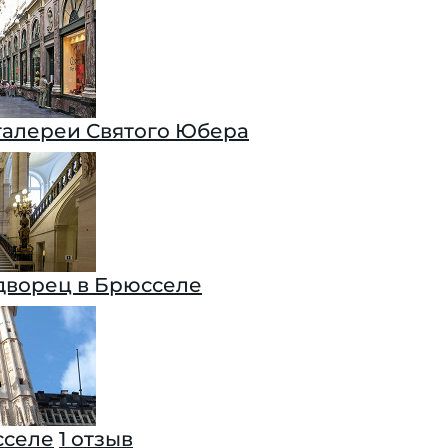
галереи Святого Юбера
дворец в Брюсселе
сселе
1 отзыв