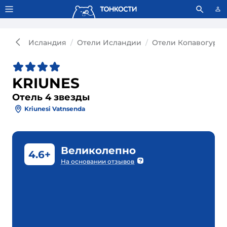
Тонкости используют сookie-файлы.
Что это значит?
Исландия
Отели Исландии
Отели Копавогура
KRIUNES
Отель 4 звезды
Kriunesi Vatnsenda
Великолепно
4.6+
На основании отзывов