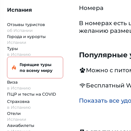
Номера
Испания
В номерах есть 
Отзывы туристов
желанию размещ
об Испании
Города и курорты
Испании
Туры
Популярные у
в Испанию
Горящие туры
Можно с пит
по всему миру
Виза
Бесплатный W
в Испанию
ПЦР и тесты на COVID
Показать все уд
Страховка
в Испанию
Отели
Испании
Авиабилеты