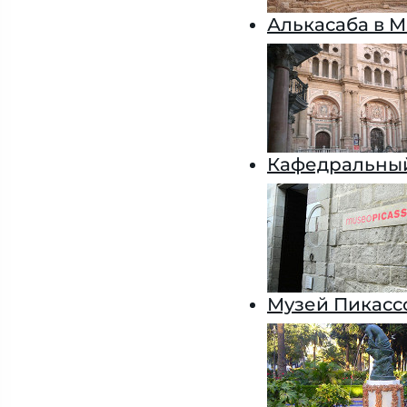
Алькасаба в М
Кафедральный
Музей Пикасс