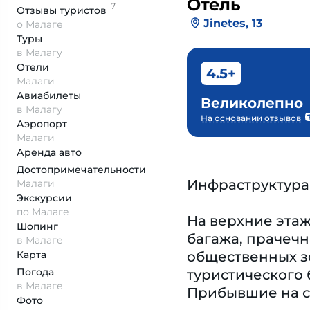
Отель
7
Отзывы
туристов
Jinetes, 13
о Малаге
Туры
в Малагу
Отели
4.5+
Малаги
Авиабилеты
Великолепно
в Малагу
На основании отзывов
Аэропорт
Малаги
Аренда авто
Достопримеча­тельности
Инфраструктура
Малаги
Экскурсии
по Малаге
На верхние этаж
Шопинг
багажа, прачечн
в Малаге
Карта
общественных зо
Погода
туристического 
в Малаге
Прибывшие на с
Фото