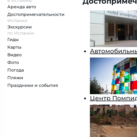
Достопримеч
в Испанию
Аренда авто
Достопримеча­тельности
Испании
Экскурсии
по Испании
Гиды
Карты
Автомобильны
Видео
Фото
Погода
Пляжи
Праздники и события
Центр Помпид