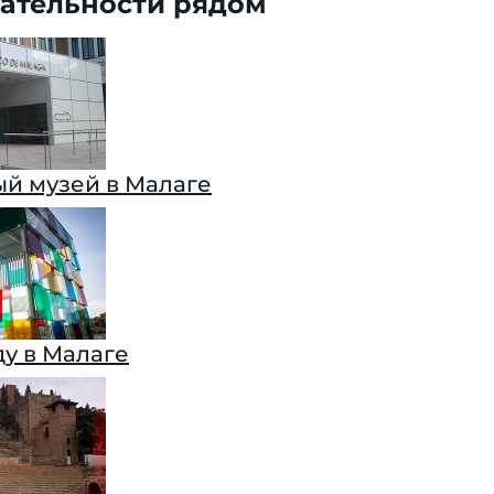
ательности рядом
й музей в Малаге
у в Малаге