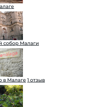
алаге
 собор Малаги
о в Малаге
1 отзыв