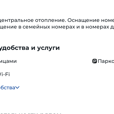
центральное отопление. Оснащение номер
ение в семейных номерах и в номерах д
добства и услуги
омцами
Парко
i-Fi
обства