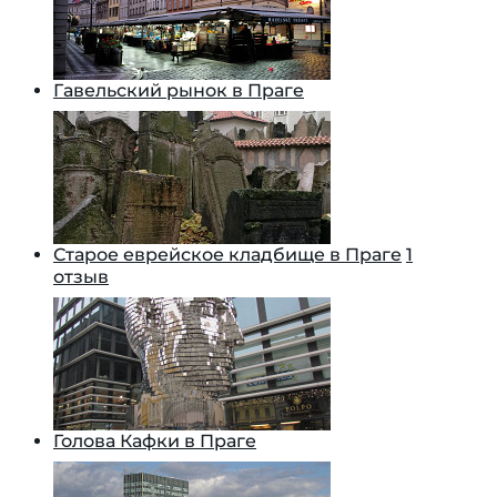
Гавельский рынок в Праге
Старое еврейское кладбище в Праге
1
отзыв
Голова Кафки в Праге