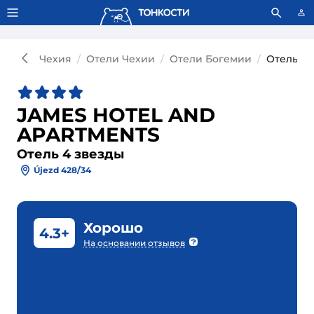
Тонкости используют сookie-файлы.
Что это значит?
Чехия
Отели Чехии
Отели Богемии
Отель J
JAMES HOTEL AND
APARTMENTS
Отель 4 звезды
Újezd 428/34
Хорошо
4.3+
На основании отзывов