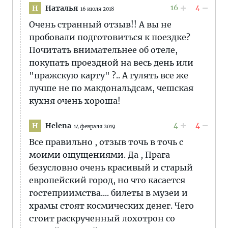
16
4
Наталья
Н
16 июля 2018
Очень странный отзыв!! А вы не
пробовали подготовиться к поездке?
Почитать внимательнее об отеле,
покупать проездной на весь день или
"пражскую карту" ?.. А гулять все же
лучше не по макдональдсам, чешская
кухня очень хороша!
4
4
Helena
H
14 февраля 2019
Все правильно , отзыв точь в точь с
моими ощущениями. Да , Прага
безусловно очень красивый и старый
европейский город, но что касается
гостеприимства.... билеты в музеи и
храмы стоят космических денег. Чего
стоит раскрученный лохотрон со