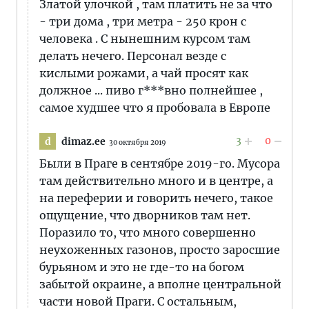
Златой улочкой , там платить не за что
- три дома , три метра - 250 крон с
человека . С нынешним курсом там
делать нечего. Персонал везде с
кислыми рожами, а чай просят как
должное ... пиво г***вно полнейшее ,
самое худшее что я пробовала в Европе
3
0
dimaz.ee
d
30 октября 2019
Были в Праге в сентябре 2019-го. Мусора
там действительно много и в центре, а
на переферии и говорить нечего, такое
ощущение, что дворников там нет.
Поразило то, что много совершенно
неухоженных газонов, просто заросшие
бурьяном и это не где-то на богом
забытой окраине, а вполне центральной
части новой Праги. С остальным,