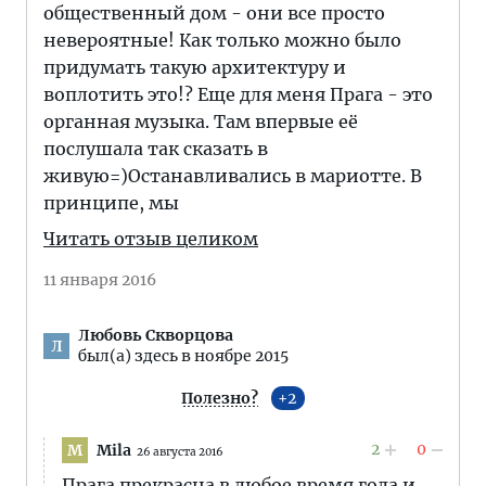
общественный дом - они все просто
невероятные! Как только можно было
придумать такую архитектуру и
воплотить это!? Еще для меня Прага - это
органная музыка. Там впервые её
послушала так сказать в
живую=)Останавливались в мариотте. В
принципе, мы
Читать отзыв целиком
11 января 2016
Любовь Скворцова
Л
был(а) здесь в ноябре 2015
Полезно?
2
2
0
Mila
M
26 августа 2016
Прага прекрасна в любое время года и