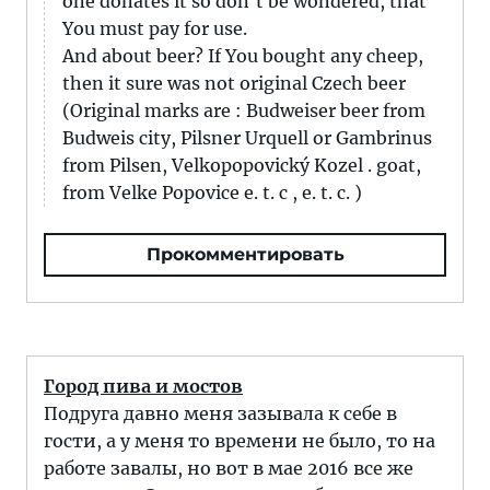
one donates it so don't be wondered, that
You must pay for use.
And about beer? If You bought any cheep,
then it sure was not original Czech beer
(Original marks are : Budweiser beer from
Budweis city, Pilsner Urquell or Gambrinus
from Pilsen, Velkopopovický Kozel . goat,
from Velke Popovice e. t. c , e. t. c. )
Прокомментировать
Город пива и мостов
Подруга давно меня зазывала к себе в
гости, а у меня то времени не было, то на
работе завалы, но вот в мае 2016 все же