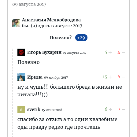
09 августа 2017
Анастасия Мелкобродова
был(а) здесь в августе 2017
Полезно?
29
5
4
Игорь Бухарин
19 августа 2017
Полезно
15
6
Ирина
09 ноября 2017
ну и чушь!!! большего бреда в жизни не
читала!!!)))
6
7
svetik
s
15 июня 2018
спасибо за отзыв а то одни хвалебные
оды правду редко где прочтешь