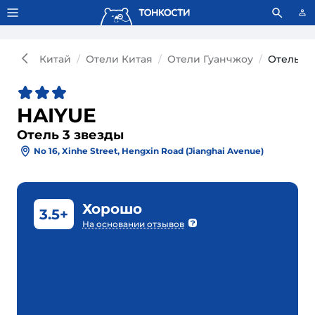
Тонкости используют сookie-файлы.
Что это значит?
Китай
Отели Китая
Отели Гуанчжоу
Отель HA
HAIYUE
Отель 3 звезды
No 16, Xinhe Street, Hengxin Road (Jianghai Avenue)
Хорошо
3.5+
На основании отзывов