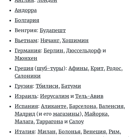
Англия
:
Лондон
Андорра
Болгария
Венгрия:
Будапешт
Вьетнам
:
Нячанг
,
Хошимин
Германия
:
Берлин
,
Дюссельдорф
и
Мюнхен
Греция
(
шуб-туры
):
Афины
,
Крит
,
Родос
,
Салоники
Грузия
:
Тбилиси
,
Батуми
Израиль
:
Иерусалим
и
Тель-Авив
Испания
:
Аликанте
,
Барселона
,
Валенсия
,
Мадрид
(и его
магазины
),
Майорка
,
Малага
,
Таррагона
и
Салоу
Италия
:
Милан
,
Болонья
,
Венеция
,
Рим
,