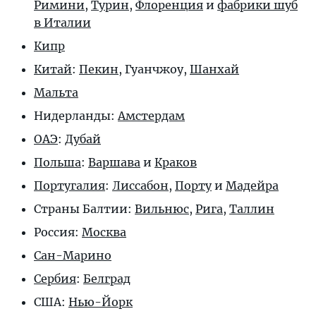
Римини
,
Турин
,
Флоренция
и
фабрики шуб
в Италии
Кипр
Китай
:
Пекин
,
Гуанчжоу
,
Шанхай
Мальта
Нидерланды:
Амстердам
ОАЭ
:
Дубай
Польша
:
Варшава
и
Краков
Португалия
:
Лиссабон
,
Порту
и
Мадейра
Страны Балтии:
Вильнюс
,
Рига
,
Таллин
Россия:
Москва
Сан-Марино
Сербия
:
Белград
США:
Нью-Йорк