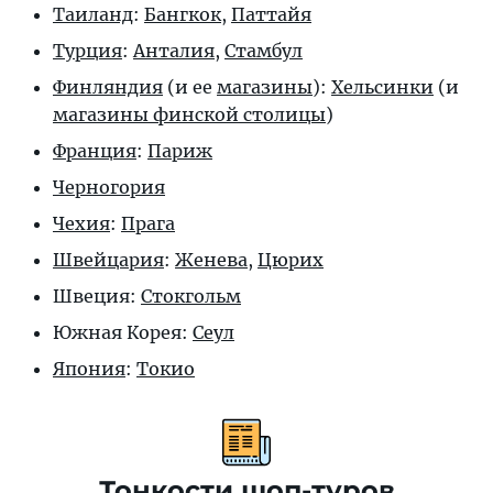
Таиланд
:
Бангкок
,
Паттайя
Турция
:
Анталия
,
Стамбул
Финляндия
(и ее
магазины
):
Хельсинки
(и
магазины финской столицы
)
Франция
:
Париж
Черногория
Чехия
:
Прага
Швейцария
:
Женева
,
Цюрих
Швеция:
Стокгольм
Южная Корея:
Сеул
Япония
:
Токио
Тонкости шоп-туров