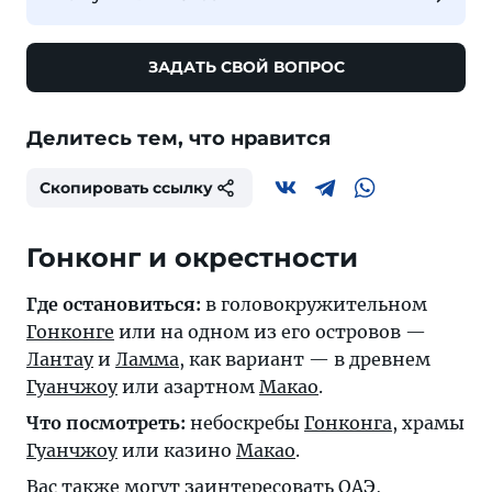
ЗАДАТЬ СВОЙ ВОПРОС
Делитесь тем, что нравится
Скопировать ссылку
Гонконг и окрестности
Где остановиться:
в головокружительном
Гонконге
или на одном из его островов —
Лантау
и
Ламма
, как вариант — в древнем
Гуанчжоу
или азартном
Макао
.
Что посмотреть:
небоскребы
Гонконга
, храмы
Гуанчжоу
или казино
Макао
.
Вас также могут заинтересовать
ОАЭ
,