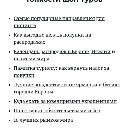
Самые популярные направления для
шопинга
Как выгодно делать покупки на
распродажах
Календарь распродаж в Европе
,
Италии
и
по всему миру
Памятка туристу: как вернуть налог за
покупки
Лучшие рождественские ярмарки
и
бутик-
городки Европы
Куда ехать за ювелирными украшениями
Шоп-туры с обязательствами и без
10 лучших рынков мира