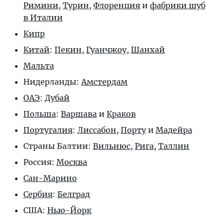
Римини
,
Турин
,
Флоренция
и
фабрики шуб
в Италии
Кипр
Китай
:
Пекин
,
Гуанчжоу
,
Шанхай
Мальта
Нидерланды:
Амстердам
ОАЭ
:
Дубай
Польша
:
Варшава
и
Краков
Португалия
:
Лиссабон
,
Порту
и
Мадейра
Страны Балтии:
Вильнюс
,
Рига
,
Таллин
Россия:
Москва
Сан-Марино
Сербия
:
Белград
США:
Нью-Йорк