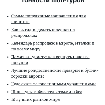
Тонкости шоп-туров
Самые популярные направления для
шопинга
Как выгодно делать покупки на
распродажах
Календарь распродаж в Европе
,
Италии
и
по всему миру
Памятка туристу: как вернуть налог за
покупки
Лучшие рождественские ярмарки
и
бутик-
городки Европы
Куда ехать за ювелирными украшениями
Шоп-туры с обязательствами и без
10 лучших рынков мира