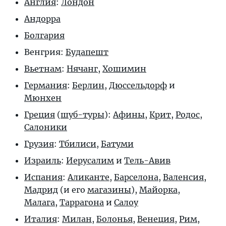
Англия
:
Лондон
Андорра
Болгария
Венгрия:
Будапешт
Вьетнам
:
Нячанг
,
Хошимин
Германия
:
Берлин
,
Дюссельдорф
и
Мюнхен
Греция
(
шуб-туры
):
Афины
,
Крит
,
Родос
,
Салоники
Грузия
:
Тбилиси
,
Батуми
Израиль
:
Иерусалим
и
Тель-Авив
Испания
:
Аликанте
,
Барселона
,
Валенсия
,
Мадрид
(и его
магазины
),
Майорка
,
Малага
,
Таррагона
и
Салоу
Италия
:
Милан
,
Болонья
,
Венеция
,
Рим
,