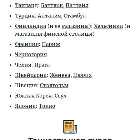
Таиланд
:
Бангкок
,
Паттайя
Турция
:
Анталия
,
Стамбул
Финляндия
(и ее
магазины
):
Хельсинки
(и
магазины финской столицы
)
Франция
:
Париж
Черногория
Чехия
:
Прага
Швейцария
:
Женева
,
Цюрих
Швеция:
Стокгольм
Южная Корея:
Сеул
Япония
:
Токио