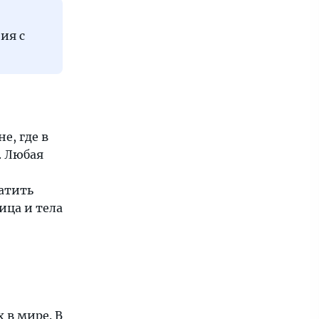
ия с
е, где в
. Любая
ратить
ица и тела
 в мире. В