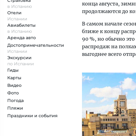
Страховка
конца августа, зимн
в Испанию
продолжаются до ко
Отели
Испании
В самом начале сез
Авиабилеты
ближе к концу расп
в Испанию
Аренда авто
90 %, но обычно эт
Достопримеча­тельности
распродаж на полках
Испании
выгоднее всего отпр
Экскурсии
по Испании
Гиды
Карты
Видео
Фото
Погода
Пляжи
Праздники и события