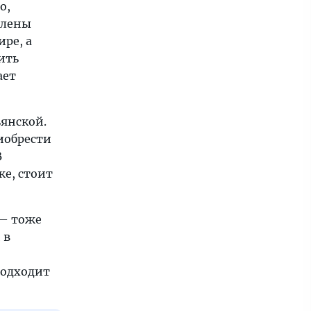
o,
авлены
ре, а
ить
ает
ьянской.
иобрести
В
же, стоит
a — тоже
 в
подходит