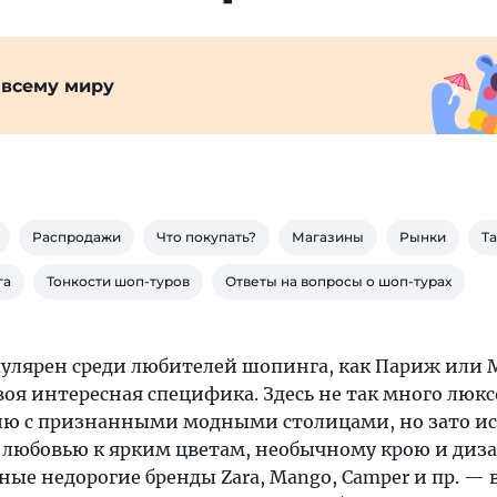
 всему миру
Распродажи
Что покупать?
Магазины
Рынки
Ta
га
Тонкости шоп-туров
Ответы на вопросы о шоп-турах
пулярен среди любителей шопинга, как Париж или 
 своя интересная специфика. Здесь не так много люк
ию с признанными модными столицами, но зато и
 любовью к ярким цветам, необычному крою и диза
ные недорогие бренды Zara, Mango, Camper и пр. — 