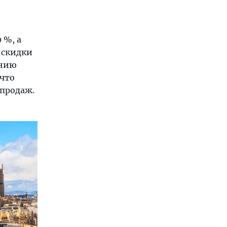
 %, а
 скидки
анию
 что
спродаж.