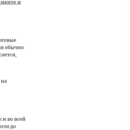
именте и
рговые
ки обычно
сается,
 на
 и во всей
юля до