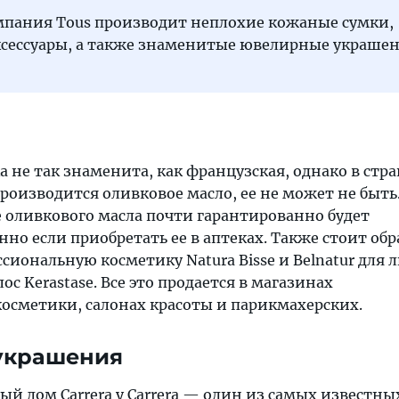
мпания Tous производит неплохие кожаные сумки,
ксессуары, а также знаменитые ювелирные украшен
 не так знаменита, как французская, однако в стран
роизводится оливковое масло, ее не может не быть
е оливкового масла почти гарантированно будет
нно если приобретать ее в аптеках. Также стоит об
иональную косметику Natura Bisse и Belnatur для л
лос Kerastase. Все это продается в магазинах
осметики, салонах красоты и парикмахерских.
украшения
 дом Carrera y Carrera — один из самых известных