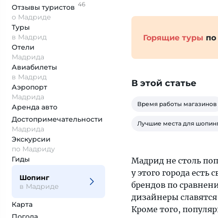
46
Отзывы
туристов
о Мадриде
Туры
в Мадрид
Горящие туры
по
Отели
Мадрида
Авиабилеты
в Мадрид
В этой статье
Аэропорт
Мадрида
Время работы магазинов
Аренда авто
Достопримеча­тельности
Лучшие места для шопин
Мадрида
Экскурсии
по Мадриду
Гиды
Мадрид не столь по
у этого города есть
Шопинг
брендов по сравнен
в Мадриде
дизайнеры славятся
Карта
Кроме того, популяр
Погода