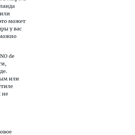
иланда
 или
 это может
ры у вас
, можно
NO de
ги,
де.
ным или
стиле
 не
ковое