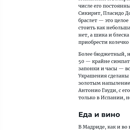
числе его постоянн
Сикирит, Пласидо Д
браслет — это целое
стоить как небольш
нет, а шика и блеск
приобрести колечко 
Более бюджетный, 
50 — крайне симпати
запонки и часы — вс
Украшения сделаны 
золотым напылением.
Антонио Гауди, с е
только в Испании, н
Еда и вино
В Мадриде, как и во