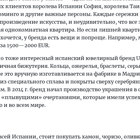
ых клиентов королева Испании София, королева Та
оминго и другие важные персоны. Каждые сережки
 произведение искусства, и неудивительно, что все
ая однокомнатная квартира. Но если лишней кварти
а хочется, у бренда есть вещи и попроще. Например
за 1500—2000 EUR.
но тоже интересный испанский ювелирный бренд U
чная бижутерия. Кольца, ожерелья, браслеты, серь
е это вручную изготавливается на фабрике в Мадри
из специального сплава и покрыты сверху серебря
 В 2014 г. бренд начал производство украшения в 
го «плывущими» очертаниями, которые имели успех
о и во всем мире.
 всей Испании, стоит покупать хамон, чоризо, олив