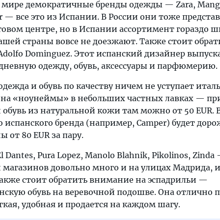
 мире демократичные бренды одежды — Zara, Mang
ear — все это из Испании. В России они тоже предст
овом центре, но в Испании ассортимент гораздо ши
ашей страны вовсе не доезжают. Также стоит обрат
Adolfo Dominguez. Этот испанский дизайнер выпуск
дневную одежду, обувь, аксессуары и парфюмерию.
дежда и обувь по качеству ничем не уступает итал
на «ноунеймы» в небольших частных лавках — пр
 обувь из натуральной кожи там можно от 50 EUR. 
 испанского бренда (например, Camper) будет доро
ы от 80 EUR за пару.
 El Dantes, Pura Lopez, Manolo Blahnik, Pikolinos, Zind
 магазинов довольно много и на улицах Мадрида, и
Также стоит обратить внимание на эспадрильи —
скую обувь на веревочной подошве. Она отлично 
егкая, удобная и продается на каждом шагу.