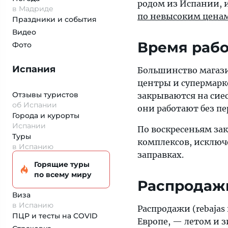
родом из Испании, 
в Мадриде
по невысоким цена
Праздники и события
Видео
Время рабо
Фото
Испания
Большинство магазин
центры и супермарк
Отзывы туристов
закрываются на сиес
об Испании
они работают без пе
Города и курорты
Испании
По воскресеньям за
Туры
комплексов, исключ
в Испанию
заправках.
Горящие туры
по всему миру
Распродаж
Виза
в Испанию
Распродажи (rebajas
ПЦР и тесты на COVID
Европе, — летом и з