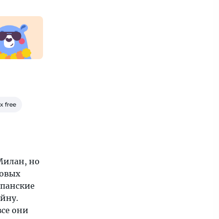
x free
Милан, но
совых
спанские
йну.
все они