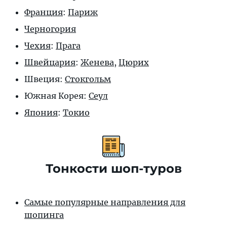
Франция
:
Париж
Черногория
Чехия
:
Прага
Швейцария
:
Женева
,
Цюрих
Швеция:
Стокгольм
Южная Корея:
Сеул
Япония
:
Токио
Тонкости шоп-туров
Самые популярные направления для
шопинга