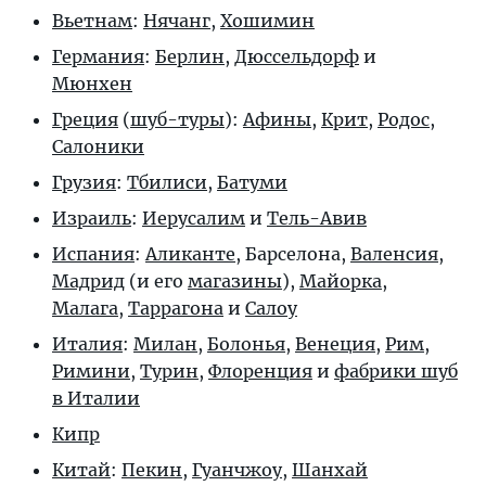
Вьетнам
:
Нячанг
,
Хошимин
Германия
:
Берлин
,
Дюссельдорф
и
Мюнхен
Греция
(
шуб-туры
):
Афины
,
Крит
,
Родос
,
Салоники
Грузия
:
Тбилиси
,
Батуми
Израиль
:
Иерусалим
и
Тель-Авив
Испания
:
Аликанте
,
Барселона
,
Валенсия
,
Мадрид
(и его
магазины
),
Майорка
,
Малага
,
Таррагона
и
Салоу
Италия
:
Милан
,
Болонья
,
Венеция
,
Рим
,
Римини
,
Турин
,
Флоренция
и
фабрики шуб
в Италии
Кипр
Китай
:
Пекин
,
Гуанчжоу
,
Шанхай