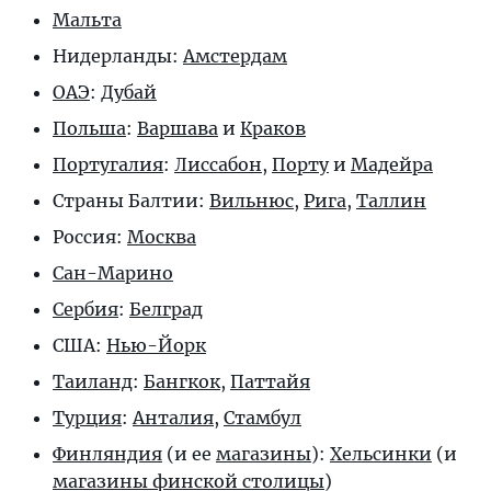
Мальта
Нидерланды:
Амстердам
ОАЭ
:
Дубай
Польша
:
Варшава
и
Краков
Португалия
:
Лиссабон
,
Порту
и
Мадейра
Страны Балтии:
Вильнюс
,
Рига
,
Таллин
Россия:
Москва
Сан-Марино
Сербия
:
Белград
США:
Нью-Йорк
Таиланд
:
Бангкок
,
Паттайя
Турция
:
Анталия
,
Стамбул
Финляндия
(и ее
магазины
):
Хельсинки
(и
магазины финской столицы
)