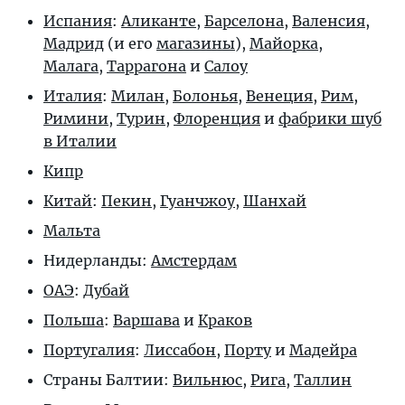
Испания
:
Аликанте
,
Барселона
,
Валенсия
,
Мадрид
(и его
магазины
),
Майорка
,
Малага
,
Таррагона
и
Салоу
Италия
:
Милан
,
Болонья
,
Венеция
,
Рим
,
Римини
,
Турин
,
Флоренция
и
фабрики шуб
в Италии
Кипр
Китай
:
Пекин
,
Гуанчжоу
,
Шанхай
Мальта
Нидерланды:
Амстердам
ОАЭ
:
Дубай
Польша
:
Варшава
и
Краков
Португалия
:
Лиссабон
,
Порту
и
Мадейра
Страны Балтии:
Вильнюс
,
Рига
,
Таллин