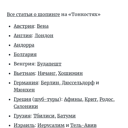
Все статьи о шопинге
на «Тонкостях»
Австрия
:
Вена
Англия
:
Лондон
Андорра
Болгария
Венгрия:
Будапешт
Вьетнам
:
Нячанг
,
Хошимин
Германия
:
Берлин
,
Дюссельдорф
и
Мюнхен
Греция
(
шуб-туры
):
Афины
,
Крит
,
Родос
,
Салоники
Грузия
:
Тбилиси
,
Батуми
Израиль
:
Иерусалим
и
Тель-Авив