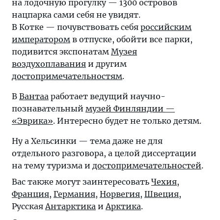
на лодочную прогулку — 1300 островов
нацпарка сами себя не увидят.
В Котке — почувствовать себя
российским
императором
в отпуске, обойти все парки,
подивится экспонатам
Музея
воздухоплавания
и другим
достопримечательностям
.
В
Вантаа
работает ведущий научно-
познавательный
музей Финляндии —
«Эврика»
. Интересно будет не только детям.
Ну а Хельсинки — тема даже не для
отдельного разговора, а целой диссертации
на тему туризма и
достопримечательностей
.
Вас также могут заинтересовать
Чехия
,
Франция
,
Германия
,
Норвегия
,
Швеция
,
Русская
Антарктика
и
Арктика
.