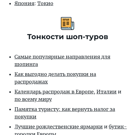
Япония
:
Токио
Тонкости шоп-туров
Самые популярные направления для
шопинга
Как выгодно делать покупки на
распродажах
Календарь распродаж в Европе
,
Италии
и
по всему миру
Памятка туристу: как вернуть налог за
покупки
Лучшие рождественские ярмарки
и
бутик-
городки Европы