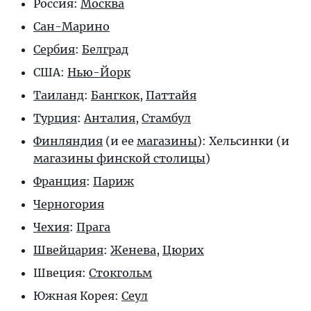
Россия:
Москва
Сан-Марино
Сербия
:
Белград
США:
Нью-Йорк
Таиланд
:
Бангкок
,
Паттайя
Турция
:
Анталия
,
Стамбул
Финляндия
(и ее
магазины
):
Хельсинки
(и
магазины финской столицы
)
Франция
:
Париж
Черногория
Чехия
:
Прага
Швейцария
:
Женева
,
Цюрих
Швеция:
Стокгольм
Южная Корея:
Сеул