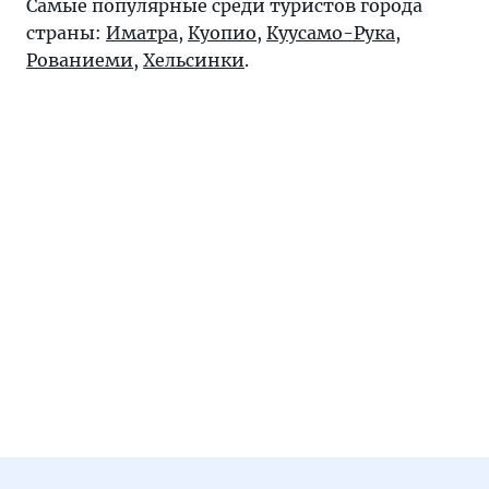
Самые популярные среди туристов города
страны:
Иматра
,
Куопио
,
Куусамо-Рука
,
Рованиеми
,
Хельсинки
.