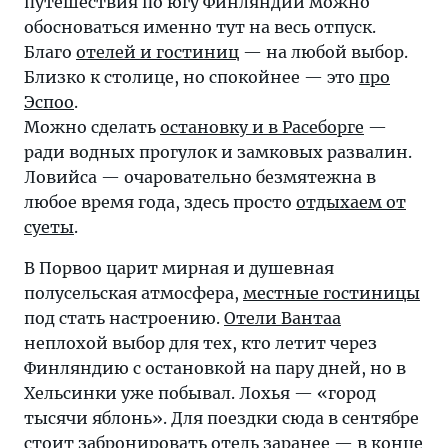
путешествия по югу Финляндии можно
обосноваться именно тут на весь отпуск.
Благо
отелей и гостиниц
— на любой выбор.
Близко к столице, но спокойнее — это
про
Эспоо
.
Можно сделать
остановку и в Расеборге
—
ради водных прогулок и замковых развалин.
Ловийса — очаровательно безмятежна в
любое время года, здесь просто
отдыхаем от
суеты
.
В Порвоо царит мирная и душевная
полусельская атмосфера,
местные гостиницы
под стать настроению.
Отели Вантаа
неплохой выбор для тех, кто летит через
Финляндию с остановкой на пару дней, но в
Хельсинки уже побывал. Лохья — «город
тысячи яблонь». Для поездки сюда в сентябре
стоит
забронировать отель
заранее — в конце