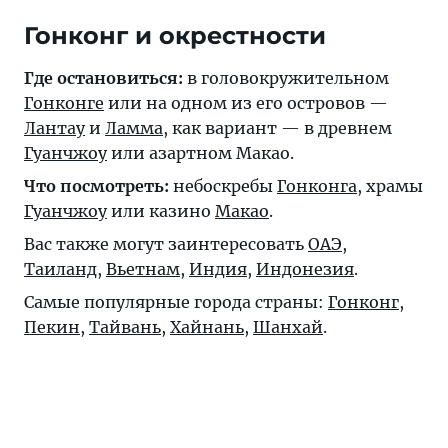
Гонконг и окрестности
Где остановиться:
в головокружительном
Гонконге
или на одном из его островов —
Лантау
и
Ламма
, как вариант — в древнем
Гуанчжоу
или азартном
Макао
.
Что посмотреть:
небоскребы
Гонконга
, храмы
Гуанчжоу
или казино
Макао
.
Вас также могут заинтересовать
ОАЭ
,
Таиланд
,
Вьетнам
,
Индия
,
Индонезия
.
Самые популярные города страны:
Гонконг
,
Пекин
,
Тайвань
,
Хайнань
,
Шанхай
.