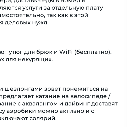
ера, доставка еды в номер и
ляются услуги за отдельную плату
мостоятельно, так как в этой
я деловых нужд.
т утюг для брюк и WiFi (бесплатно).
х для некурящих.
 и шезлонгами зовет понежиться на
 предлагает катание на велосипеде /
вание с аквалангом и дайвинг доставят
су аэробики можно активно и с
 включают солярий.