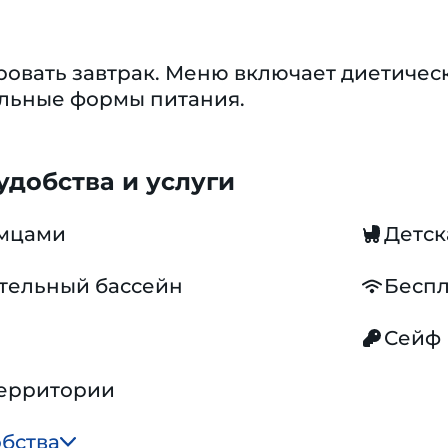
овать завтрак. Меню включает диетическ
альные формы питания.
добства и услуги
омцами
Детск
тельный бассейн
Беспл
Сейф
территории
обства