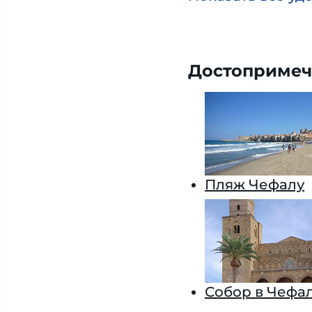
Достопримеч
Пляж Чефалу
Собор в Чефа