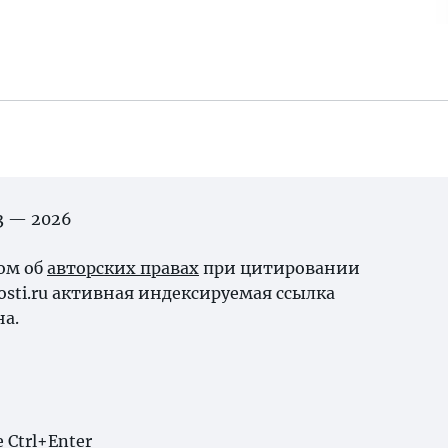
03 — 2026
ном об
авторских правах
при цитировании
osti.ru активная индексируемая ссылка
на.
Ctrl+Enter