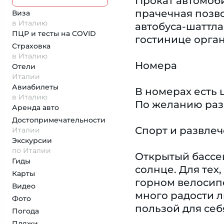
Прокат автомоби
прачечная позво
Виза
в Италию
автобуса-шаттла
ПЦР и тесты на COVID
гостинице орган
Страховка
в Италию
Номера
Отели
Италии
Авиабилеты
В номерах есть 
в Италию
По желанию раз
Аренда авто
Достопримеча­тельности
Спорт и развле
Италии
Экскурсии
по Италии
Открытый бассей
Гиды
солнце. Для тех
Карты
горном велосипе
Видео
много радости л
Фото
пользой для себ
Погода
Пляжи