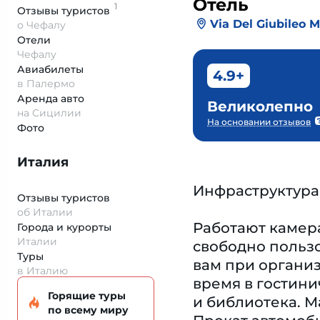
Отель
1
Отзывы
туристов
Via Del Giubileo 
о Чефалу
Отели
Чефалу
Авиабилеты
4.9+
в Палермо
Аренда авто
Великолепно
на Сицилии
На основании отзывов
Фото
Италия
Инфраструктура
Отзывы туристов
об Италии
Работают камера
Города и курорты
Италии
свободно пользо
Туры
вам при организ
в Италию
время в гостини
Горящие туры
и библиотека. М
по всему миру