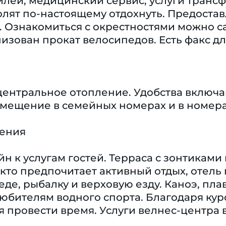
лей, медицинский сервис, услуги трансф
лят по-настоящему отдохнуть. Предостав
. Ознакомиться с окрестностями можно са
изован прокат велосипедов. Есть факс дл
центральное отопление. Удобства включаю
мещение в семейных номерах и в номера
чения
н к услугам гостей. Терраса с зонтиками
, кто предпочитает активный отдых, отель
де, рыбалку и верховую езду. Каноэ, пла
юбителям водного спорта. Благодаря кур
я провести время. Услуги велнес-центра