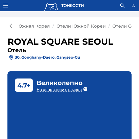
Тонкости используют сookie-файлы.
Что это значит?
Южная Корея
Отели Южной Кореи
Отели Сеу
ROYAL SQUARE SEOUL
Отель
30, Gonghang-Daero, Gangseo-Gu
Великолепно
4.7+
На основании отзывов