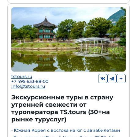
tstours.ru
+7 495 633-88-00
info@tstours.ru
Экскурсионные туры в страну
утренней свежести от
туроператора TS.tours (30+на
рынке туруслуг)
•
Южная Корея с востока на юг с авиабилетами