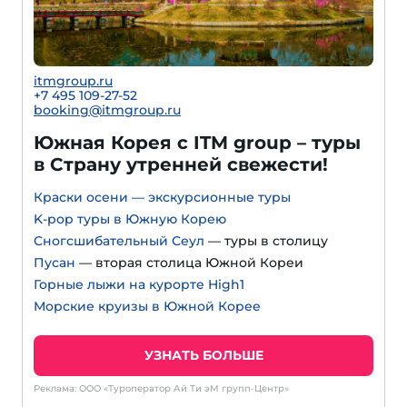
itmgroup.ru
+7 495 109-27-52
booking@itmgroup.ru
Южная Корея с ITM group – туры
в Страну утренней свежести!
Краски осени — экскурсионные туры
K-pop туры в Южную Корею
Сногсшибательный Сеул
— туры в столицу
Пусан
— вторая столица Южной Кореи
Горные лыжи на курорте High1
Морские круизы в Южной Корее
УЗНАТЬ БОЛЬШЕ
Реклама: ООО «Туроператор Ай Ти эМ групп-Центр»