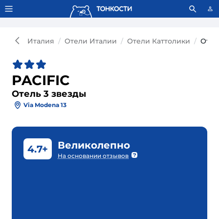
Тонкости используют сookie-файлы.
Что это значит?
Италия
Отели Италии
Отели Каттолики
Отел
PACIFIC
Отель 3 звезды
Via Modena 13
Великолепно
4.7+
На основании отзывов