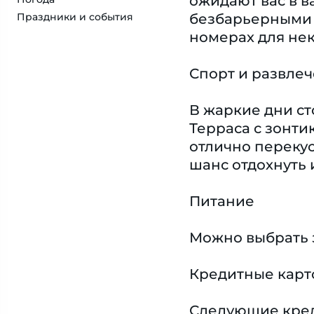
ожидают вас в 
Праздники и события
безбарьерными 
номерах для не
Спорт и развле
В жаркие дни ст
Терраса с зонти
отлично перекус
шанс отдохнуть 
Питание
Можно выбрать 
Кредитные карт
Следующие креди