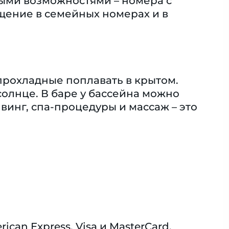
ными возможностями – номера с
ение в семейных номерах и в
 прохладные поплавать в крытом.
солнце. В баре у бассейна можно
винг, спа-процедуры и массаж – это
an Express, Visa и MasterCard.