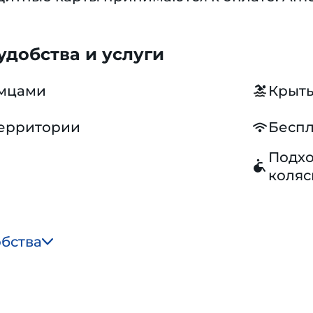
добства и услуги
омцами
Крыты
территории
Беспл
Подхо
коляс
обства