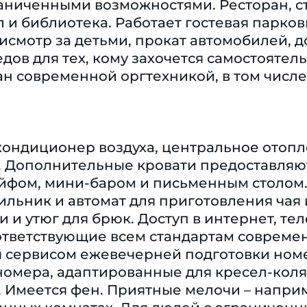
аниченными возможностями. Ресторан, ст
 и библиотека. Работает гостевая парков
рисмотр за детьми, прокат автомобилей, д
дов для тех, кому захочется самостоятел
н современной оргтехникой, в том числе
кондиционер воздуха, центральное отопл
. Дополнительные кровати предоставляютс
ейфом, мини-баром и письменным столом
ильник и автомат для приготовления чая 
 и утюг для брюк. Доступ в интернет, тел
оответствующие всем стандартам современ
я сервисом ежевечерней подготовки номе
номера, адаптированные для кресел-кол
 Имеется фен. Приятные мелочи – напри