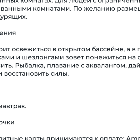
ванных комнатах. Для людей с ограничен
ванными комнатами. По желанию размещ
курящих.
чения
оит освежиться в открытом бассейне, а в
ками и шезлонгами зовет понежиться на 
ить. Рыбалка, плавание с аквалангом, дай
и восстановить силы.
завтрак.
очки
тные карты принимаются к оплате: Americ