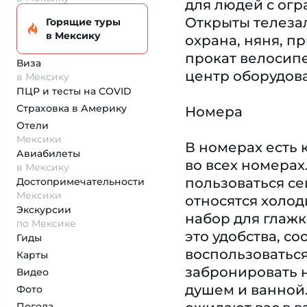
для людей с огр
Открыты телезал
Горящие туры
в Мексику
охрана, няня, п
прокат велосипе
Виза
центр оборудова
в Мексику
ПЦР и тесты на COVID
Страховка
в Америку
Номера
Отели
Мексики
В номерах есть 
Авиабилеты
во всех номерах
в Мексику
пользоваться с
Достопримеча­тельности
Мексики
относятся холод
Экскурсии
набор для глажки
по Мексике
это удобства, с
Гиды
воспользоватьс
Карты
забронировать 
Видео
душем и ванной.
Фото
Погода