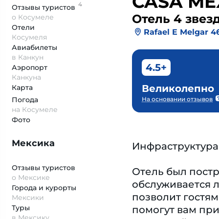
CASA ME
4
Отзывы
туристов
Отель 4 звез
о Косумеле
Отели
Rafael E Melgar 4
Косумеля
Авиабилеты
в Канкун
4.5+
Аэропорт
Канкуна
Великолепно
Карта
Погода
На основании отзывов
на Косумеле
Фото
Мексика
Инфраструктура
Отзывы туристов
Отель был постр
о Мексике
обслуживается л
Города и курорты
позволит гостям
Мексики
Туры
помогут вам при
в Мексику