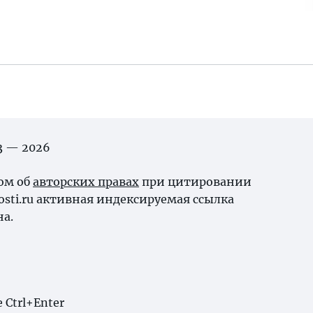
03 — 2026
ном об
авторских правах
при цитировании
osti.ru активная индексируемая ссылка
на.
Ctrl+Enter