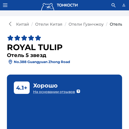
Тонкости используют сookie-файлы.
Что это значит?
Китай
Отели Китая
Отели Гуанчжоу
Отель RO
ROYAL TULIP
Отель 5 звезд
No.388 Guangyuan Zhong Road
Хорошо
4.1+
На основании отзывов