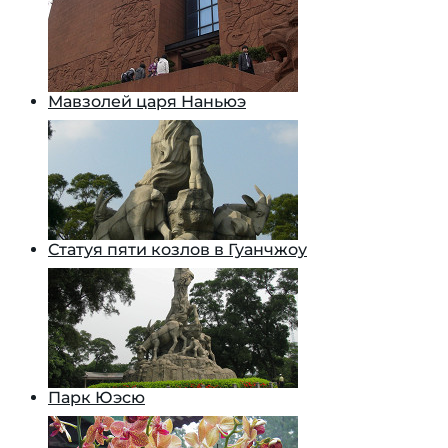
Мавзолей царя Наньюэ
Статуя пяти козлов в Гуанчжоу
Парк Юэсю