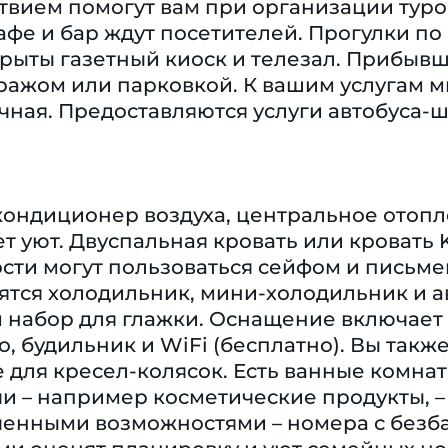
твием помогут вам при организации туров 
кафе и бар ждут посетителей. Прогулки п
крыты газетный киоск и телезал. Прибыв
ражом или парковкой. К вашим услугам 
чная. Предоставляются услуги автобуса-ш
кондиционер воздуха, центральное отопл
т уют. Двуспальная кровать или кровать 
ости могут пользоваться сейфом и пись
ятся холодильник, мини-холодильник и а
 набор для глажки. Оснащение включает 
о, будильник и WiFi (бесплатно). Вы так
для кресел-колясок. Есть ванные комнат
 – например косметические продукты, – 
ченными возможностями – номера с без