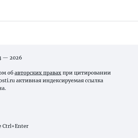
03 — 2026
ном об
авторских правах
при цитировании
osti.ru активная индексируемая ссылка
на.
Ctrl+Enter