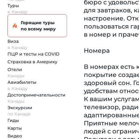
бюро с удовольс
Туры
для завтраков, 
в Канаду
настроение. От
Горящие туры
пользоваться га
по всему миру
в номер и праче
Виза
в Канаду
Номера
ПЦР и тесты на COVID
Страховка
в Америку
В номерах есть 
Отели
покрытие создае
Канады
здоровый сон. Г
Авиабилеты
в Канаду
удобствам относ
Достопримеча­тельности
К вашим услугам
Канады
телевизор, ради
Экскурсии
по Канаде
адаптированные 
Гиды
Приятные мелочи
Карты
людей с ограни
Видео