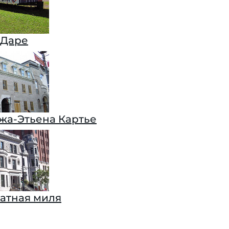
 Даре
жа-Этьена Картье
ратная миля