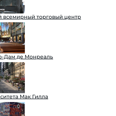
 всемирный торговый центр
р-Дам де Монреаль
ситета Мак Гилла