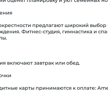
ми оценят планировку и уют семейных н
чения
и окрестности предлагают широкий выбор 
ения. Фитнес-студия, гимнастика и спа-
лы.
я включают завтрак или обед.
очки
тные карты принимаются к оплате: America