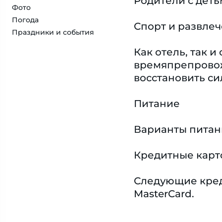
Родители с деть
Фото
Погода
Спорт и развле
Праздники и события
Как отель, так 
времяпрепровожд
восстановить си
Питание
Варианты питани
Кредитные карт
Следующие креди
MasterCard.