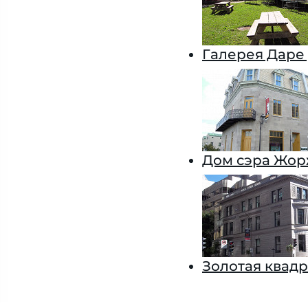
Галерея Даре
Дом сэра Жор
Золотая квад