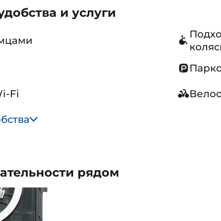
добства и услуги
Подхо
омцами
коляс
Парко
i-Fi
Вело
обства
ательности рядом