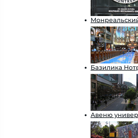
Монреальский
Базилика Нот
Авеню универ