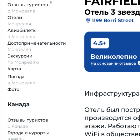
FAIRFIE
5
Отзывы
туристов
Отель 3 звез
о Монреале
Отели
1199 Berri Street
Монреаля
Авиабилеты
в Монреаль
4.5+
Достопримеча­тельности
Монреаля
Великолепно
Экскурсии
по Монреалю
На основании отзывов
Карта
Погода
в Монреале
Фото
Инфраструктура
Канада
Отель был постро
производится оф
Отзывы туристов
этажи. Работают
о Канаде
Города и курорты
WiFi в обществе
Канады