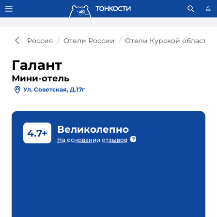
Тонкости используют сookie-файлы.
Что это значит?
Россия
Отели России
Отели Курской области
Галант
Мини-отель
Ул. Советская, Д.17г
Великолепно
4.7+
На основании отзывов