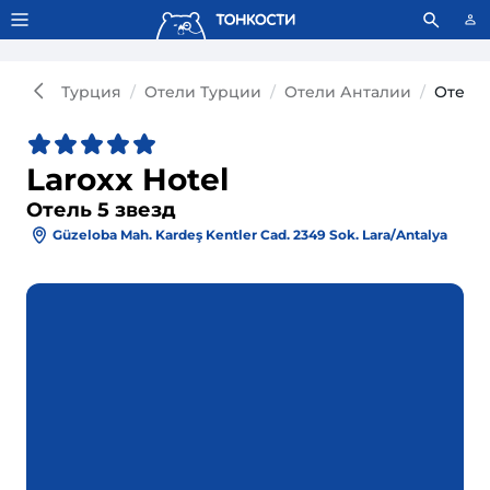
Тонкости используют сookie-файлы.
Что это значит?
Турция
Отели Турции
Отели Анталии
Отель 
Laroxx Hotel
Отель 5 звезд
Güzeloba Mah. Kardeş Kentler Cad. 2349 Sok. Lara/Antalya