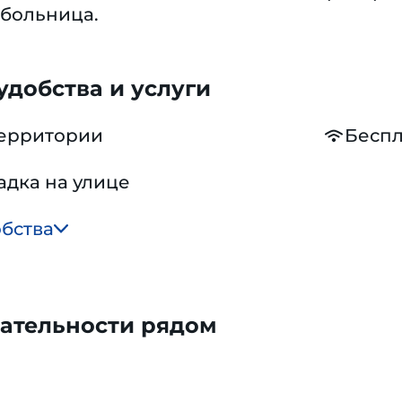
 больница.
добства и услуги
территории
Беспл
адка на улице
обства
ательности рядом