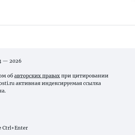
03 — 2026
ном об
авторских правах
при цитировании
osti.ru активная индексируемая ссылка
на.
Ctrl+Enter