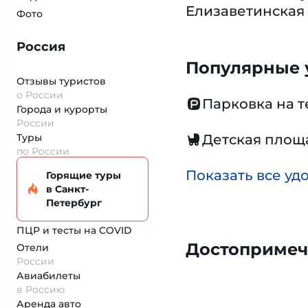
Елизаветинская
Фото
Россия
Популярные у
Отзывы туристов
о России
Парковка на 
Города и курорты
России
Туры
Детская площ
по России
Показать все уд
Горящие туры
в Санкт-
Петербург
ПЦР и тесты на COVID
Достопримеч
Отели
России
Авиабилеты
в Россию
Аренда авто