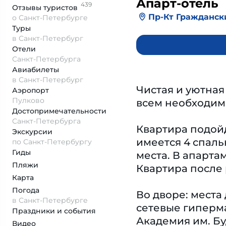
Апарт-отель
439
Отзывы
туристов
Пр-Кт Граждански
о Санкт-Петербурге
Туры
в Санкт-Петербург
Отели
Санкт-Петербурга
Авиабилеты
в Санкт-Петербург
Чистая и уютная
Аэропорт
Пулково
всем необходим
Достопримеча­тельности
Санкт-Петербурга
Квартира подойд
Экскурсии
имеется 4 спаль
по Санкт-Петербургу
Гиды
места. В апарта
Пляжи
Квартира после
Карта
Погода
Во дворе: места
в Санкт-Петербурге
сетевые гиперма
Праздники и события
Академия им. Б
Видео