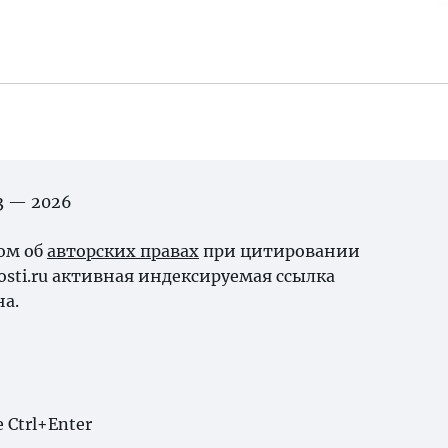
03 — 2026
ном об
авторских правах
при цитировании
osti.ru активная индексируемая ссылка
на.
Ctrl+Enter