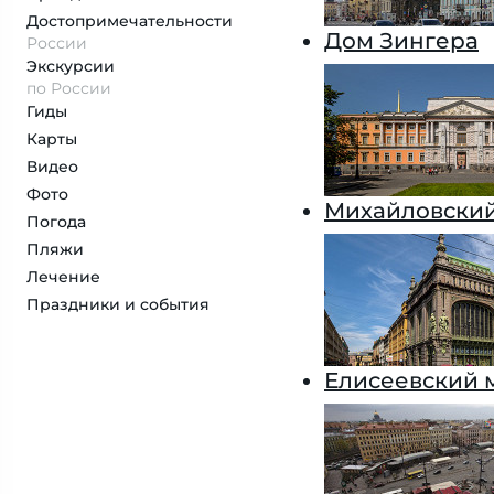
Достопримеча­тельности
Дом Зингера
России
Экскурсии
по России
Гиды
Карты
Видео
Фото
Михайловский
Погода
Пляжи
Лечение
Праздники и события
Елисеевский 