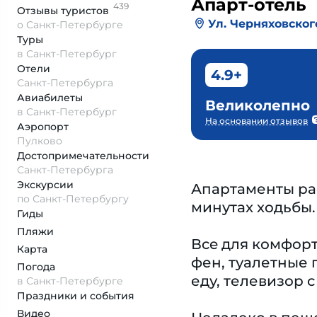
Апарт-отель
439
Отзывы
туристов
Ул. Черняховского
о Санкт-Петербурге
Туры
в Санкт-Петербург
Отели
4.9+
Санкт-Петербурга
Авиабилеты
Великолепно
в Санкт-Петербург
На основании отзывов
Аэропорт
Пулково
Достопримеча­тельности
Санкт-Петербурга
Экскурсии
Апартаменты раc
по Санкт-Петербургу
минутax xoдьбы.
Гиды
Пляжи
Вce для комфopт
Карта
фен, туалетные 
Погода
еду, телевизор 
в Санкт-Петербурге
Праздники и события
Видео