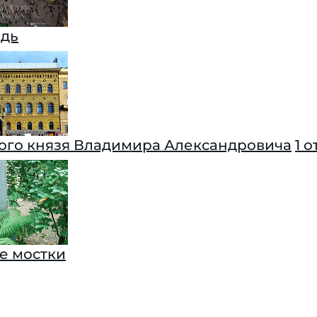
адь
ого князя Владимира Александровича
1 
е мостки