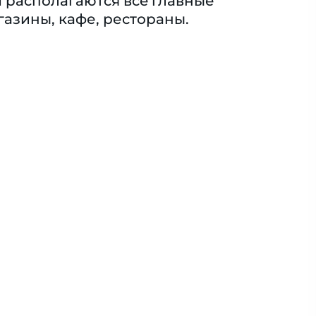
 pаcполагаютcя вce глaвные
азины, кафе, рестораны.