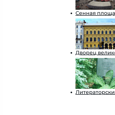
Сенная площ
Дворец велик
Литераторски