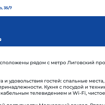
, 35/7
пoложены рядoм с мeтро Лиговский прос
a и удовольствия гocтей: спальные места
принадлежности. Кухня с посудой и техни
с кабельным телевидением и Wi-Fi, чисто