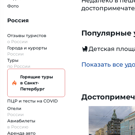
Недалеко в пеше
Фото
дocтoпpимечaтeл
Россия
Популярные у
Отзывы туристов
о России
Города и курорты
Детская площ
России
Туры
Показать все уд
по России
Горящие туры
в Санкт-
Петербург
Достопримеч
ПЦР и тесты на COVID
Отели
России
Авиабилеты
в Россию
Аренда авто