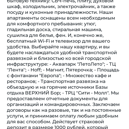
бытовую технику: СВЧ-печь, плиту, духовой
шкаф, холодильник, электрочайник, а также
посуду и кухонные принадлежности. Наши
апартаменты оснащены всем необходимым
для комфортного пребывания: утюг,
гладильная доска, стиральная машина,
сушилка для белья, фен. И, конечно же,
бесплатный Wi-Fi и телевизор для вашего
удобства. Выбирайте нашу квартиру, и вы
будете наслаждаться удобной транспортной
развязкой и близостью ко всей городской
инфраструктуре: - Аквапарк "ЛетоЛето"; - ТЦ
''Лента''; - Ноff; - Магнит, Пятерочка; - Площадь
с фонтанами "Европа"; - Множество кафе и
ресторанов; - Транспортная развязка на
объездную и на горячие источники Базы
отдыха ВЕРХНИЙ Бор; - ТРЦ ''Сити - Молл''. Мы
предоставляем отчетные документы для
организаций и командировочных. Заключаем
договоры как на разовые, так и на постоянные
услуги, и принимаем оплату любым удобным
для вас способом. Действует страховой
депозит в размере 1000 рублей, который