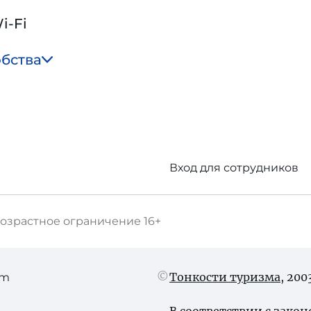
i-Fi
обства
Вход для сотрудников
озрастное ограничение
16+
Тонкости туризма
, 20
am