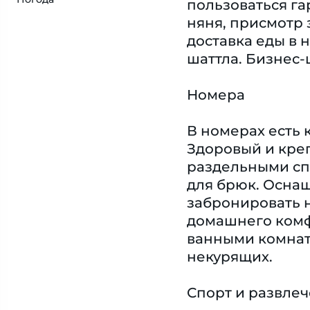
пользоваться га
няня, присмотр 
доставка еды в 
шаттла. Бизнес-
Номера
В номерах есть 
Здоровый и креп
раздельными спа
для брюк. Оснащ
забронировать 
домашнего комф
ванными комнат
некурящих.
Спорт и развле