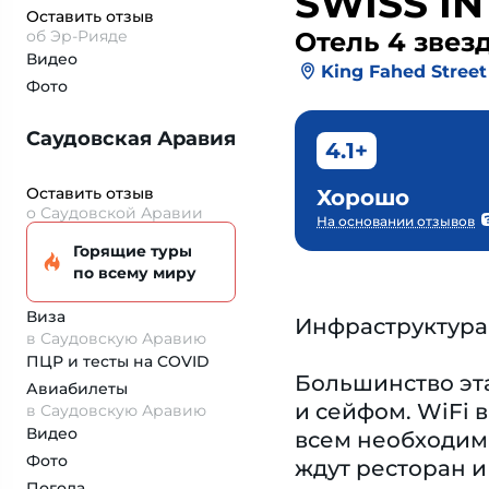
SWISS I
Оставить отзыв
об Эр-Рияде
Отель 4 звез
Видео
King Fahed Street
Фото
Саудовская Аравия
4.1+
Оставить отзыв
Хорошо
о Саудовской Аравии
На основании отзывов
Горящие туры
по всему миру
Виза
Инфраструктура
в Саудовскую Аравию
ПЦР и тесты на COVID
Большинство эт
Авиабилеты
и сейфом. WiFi 
в Саудовскую Аравию
Видео
всем необходим
Фото
ждут ресторан и
Погода