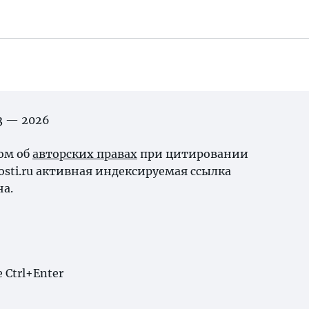
03 — 2026
ном об
авторских правах
при цитировании
osti.ru активная индексируемая ссылка
на.
Ctrl+Enter