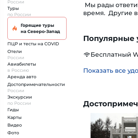
России
​ Мы рады ответ
Туры
время. ​ Другие
по России
Горящие туры
на Северо-Запад
Популярные у
ПЦР и тесты на COVID
Отели
Бесплатный W
России
Авиабилеты
Показать все уд
в Россию
Аренда авто
Достопримеча­тельности
России
Экскурсии
Достопримеч
по России
Гиды
Карты
Видео
Фото