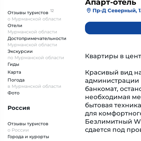
Апарт-отель
Пр-Д Северный, 1
12
Отзывы
туристов
о Мурманской области
Отели
Мурманской области
Достопримеча­тельности
Мурманской области
Экскурсии
Квартиры в цент
по Мурманской области
Гиды
Красивый вид на
Карта
администрации 
Погода
в Мурманской области
банкомат, остан
Фото
необходимая меб
бытовая техника
Россия
для комфортного
Безлимитный Wi-
Отзывы туристов
сдается под пр
о России
Города и курорты