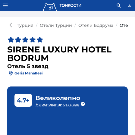
Тонкости используют сookie-файлы.
Что это значит?
Турция
Отели Турции
Отели Бодрума
Отель
SIRENE LUXURY HOTEL
BODRUM
Отель 5 звезд
Geris Mahallesi
Великолепно
4.7+
На основании отзывов