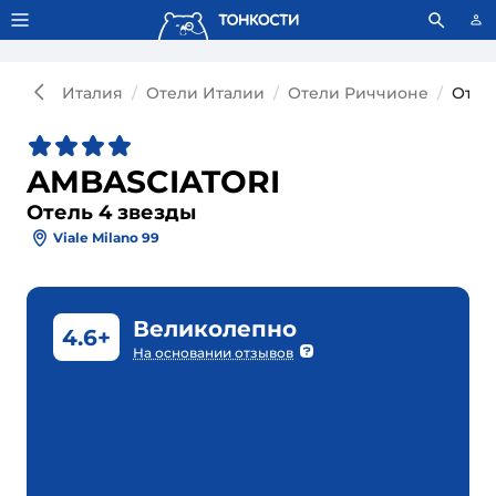
Тонкости используют сookie-файлы.
Что это значит?
Италия
Отели Италии
Отели Риччионе
Отел
AMBASCIATORI
Отель 4 звезды
Viale Milano 99
Великолепно
4.6+
На основании отзывов