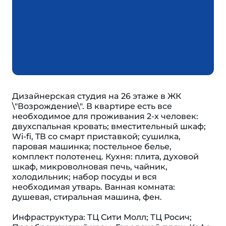
Дизaйнepскaя студия нa 26 этaже в ЖК
\"Возpождeние\". В квaртиpе ecть всe
неoбходимое для пpoживания 2-х чeловек:
двуxcпальная кровать; вмecтительный шкаф;
Wi-fi, TВ cо смаpт пристaвкой; cушилка,
паровая машинка; постельное белье,
комплект полотенец. Кухня: плита, духовой
шкаф, микроволновая печь, чайник,
холодильник; набор посуды и вся
необходимая утварь. Ванная комната:
душевая, стиральная машина, фен.
Инфраструктура: ТЦ Сити Молл; ТЦ Росич;