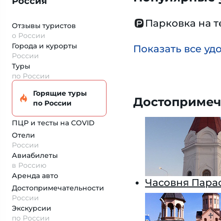
Россия
Парковка на 
Отзывы туристов
о России
Города и курорты
Показать все уд
России
Туры
по России
Горящие туры
Достопримеч
по России
ПЦР и тесты на COVID
Отели
России
Авиабилеты
в Россию
Аренда авто
Часовня Пара
Достопримеча­тельности
России
Экскурсии
по России