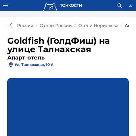
Тонкости используют сookie-файлы.
Что это значит?
Россия
Отели России
Отели Норильска
Апар
Goldfish (ГолдФиш) на
улице Талнахская
Апарт-отель
Ул. Талнахская, 10 А