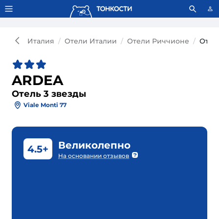
Тонкости используют сookie-файлы.
Что это значит?
Италия
Отели Италии
Отели Риччионе
Отел
ARDEA
Отель 3 звезды
Viale Monti 77
Великолепно
4.5+
На основании отзывов