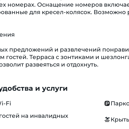
ех номерах. Оснащение номеров включает 
рованные для кресел-колясок. Возможно
чения
ых предложений и развлечений понравит
ам гостей. Терраса с зонтиками и шезлон
озволит развеяться и отдохнуть.
добства и услуги
i-Fi
Парко
гостей на инвалидных
Крыты