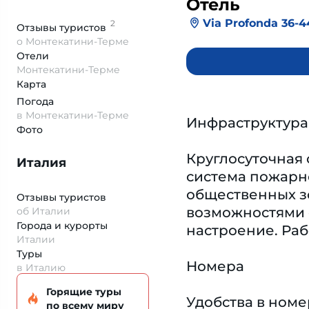
Отель
Via Profonda 36-4
2
Отзывы
туристов
о Монтекатини-Терме
Отели
Монтекатини-Терме
Карта
Погода
в Монтекатини-Терме
Инфраструктура
Фото
Круглосуточная 
Италия
система пожарно
общественных зо
Отзывы туристов
возможностями о
об Италии
Города и курорты
настроение. Раб
Италии
Туры
Номера
в Италию
Горящие туры
Удобства в ном
по всему миру