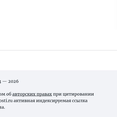
03 — 2026
ном об
авторских правах
при цитировании
osti.ru активная индексируемая ссылка
на.