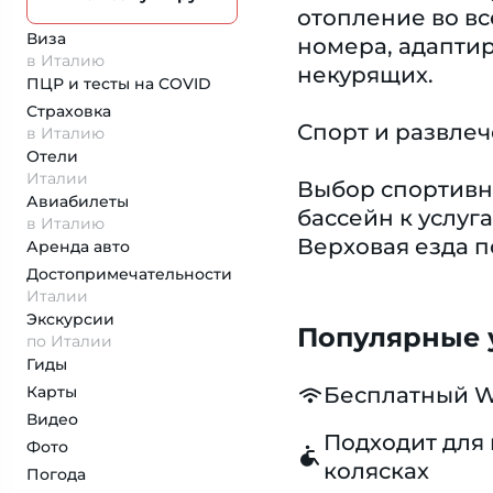
отопление во вс
Виза
номера, адапти
в Италию
некурящих.
ПЦР и тесты на COVID
Страховка
Спорт и развле
в Италию
Отели
Италии
Выбор спортивн
Авиабилеты
бассейн к услуг
в Италию
Верховая езда п
Аренда авто
Достопримеча­тельности
Италии
Экскурсии
Популярные у
по Италии
Гиды
Карты
Бесплатный W
Видео
Подходит для 
Фото
колясках
Погода