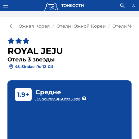
Тонкости используют сookie-файлы.
Что это значит?
Южная Корея
Отели Южной Кореи
Отели Чед
ROYAL JEJU
Отель 3 звезды
45, Sindae-Ro 12-Gil
Средне
1.9+
На основании отзывов