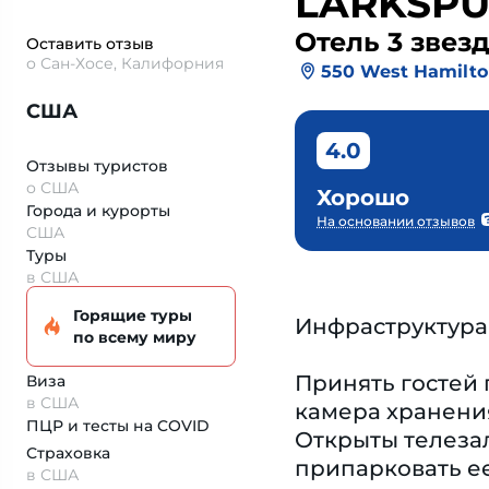
LARKSPU
Отель 3 звез
Оставить отзыв
о Сан-Хосе, Калифорния
550 West Hamilt
США
4.0
Отзывы туристов
о США
Хорошо
Города и курорты
На основании отзывов
США
Туры
в США
Горящие туры
Инфраструктура
по всему миру
Принять гостей 
Виза
в США
камера хранения
ПЦР и тесты на COVID
Открыты телеза
Страховка
припарковать ее
в США