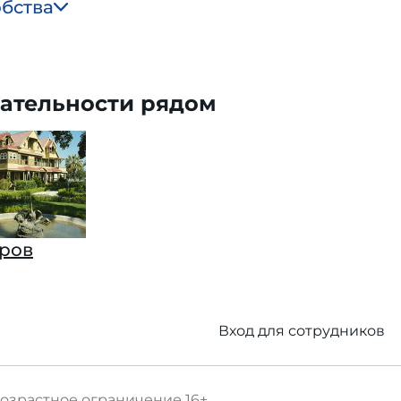
обства
ательности рядом
ров
Вход для сотрудников
озрастное ограничение
16+