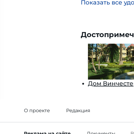
Показать все уд
Достопримеч
Дом Винчесте
О проекте
Редакция
Реклама
на сайте
Документы
В