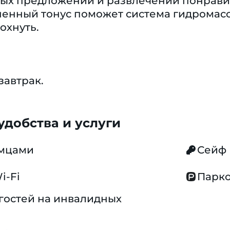
х предложений и развлечений понравитс
ненный тонус поможет система гидромасс
охнуть.
завтрак.
добства и услуги
омцами
Сейф
i-Fi
Парко
гостей на инвалидных