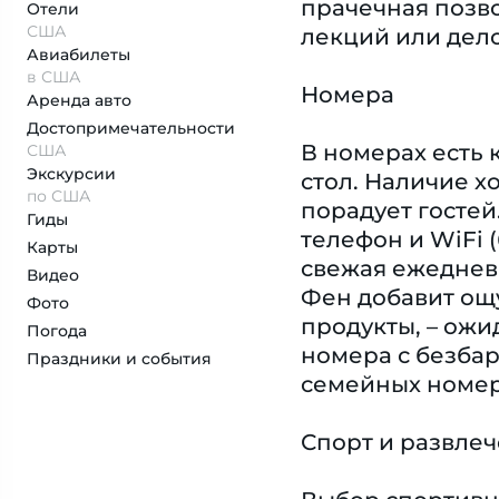
прачечная позво
Отели
США
лекций или дело
Авиабилеты
в США
Номера
Аренда авто
Достопримеча­тельности
В номерах есть 
США
Экскурсии
стол. Наличие х
по США
порадует гостей.
Гиды
телефон и WiFi 
Карты
свежая ежедневн
Видео
Фен добавит ощ
Фото
продукты, – ожи
Погода
номера с безба
Праздники и события
семейных номер
Спорт и развле