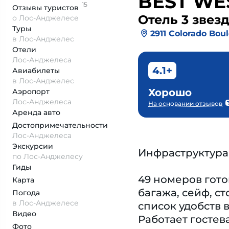
BEST WE
15
Отзывы
туристов
Отель 3 звез
о Лос-Анджелесе
Туры
2911 Colorado Bou
в Лос-Анджелес
Отели
Лос-Анджелеса
4.1+
Авиабилеты
в Лос-Анджелес
Хорошо
Аэропорт
Лос-Анджелеса
На основании отзывов
Аренда авто
Достопримеча­тельности
Лос-Анджелеса
Экскурсии
Инфраструктура
по Лос-Анджелесу
Гиды
49 номеров гото
Карта
багажа, сейф, с
Погода
в Лос-Анджелесе
список удобств 
Видео
Работает гостев
Фото