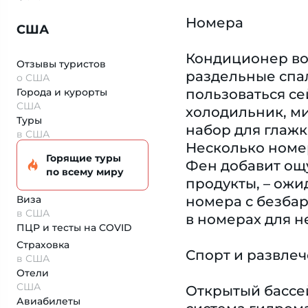
Номера
США
Кондиционер во
Отзывы туристов
раздельные спал
о США
Города и курорты
пользоваться с
США
холодильник, ми
Туры
набор для глажк
в США
Несколько номер
Горящие туры
Фен добавит ощ
по всему миру
продукты, – ожи
Виза
номера с безба
в США
в номерах для н
ПЦР и тесты на COVID
Страховка
Спорт и развле
в США
Отели
США
Открытый бассей
Авиабилеты