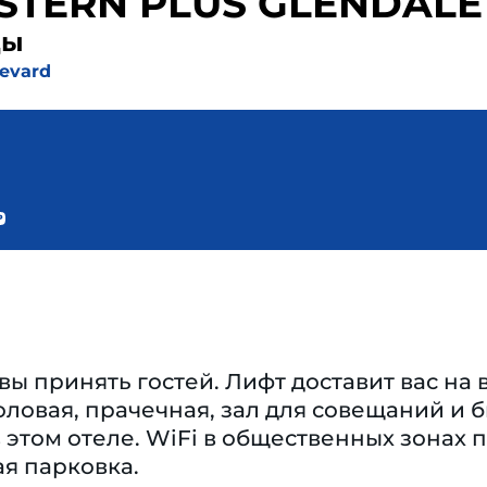
STERN PLUS GLENDALE
ды
levard
вы принять гостей. Лифт доставит вас на
толовая, прачечная, зал для совещаний и 
в этом отеле. WiFi в общественных зонах п
ая парковка.