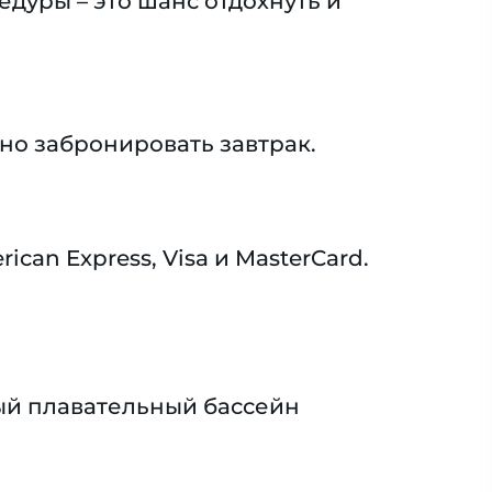
едуры – это шанс отдохнуть и
но забронировать завтрак.
an Express, Visa и MasterCard.
й плавательный бассейн