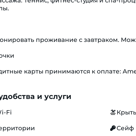
ссажа. Теннис, фитнес-студия и спа-проц
лы.
ронировать проживание с завтраком. Мож
очки
тные карты принимаются к оплате: Americ
добства и услуги
i-Fi
Крыты
территории
Сейф