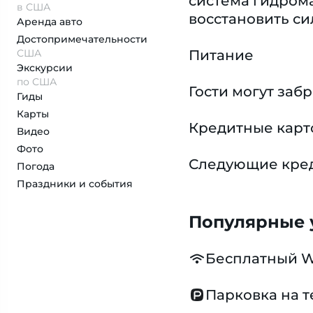
система гидрома
в США
восстановить си
Аренда авто
Достопримеча­тельности
США
Питание
Экскурсии
по США
Гости могут заб
Гиды
Карты
Кредитные карт
Видео
Фото
Следующие креди
Погода
Праздники и события
Популярные у
Бесплатный W
Парковка на 