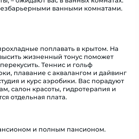
ы, – ожидают вас в ванных комнатах.
 безбарьерными ванными комнатами.
 прохладные поплавать в крытом. На
повысить жизненный тонус поможет
перекусить. Теннис и гольф
рки, плавание с аквалангом и дайвинг
тудия и курс аэробики. Вас порадуют
мам, салон красоты, гидротерапия и
я отдельная плата.
пансионом и полным пансионом.