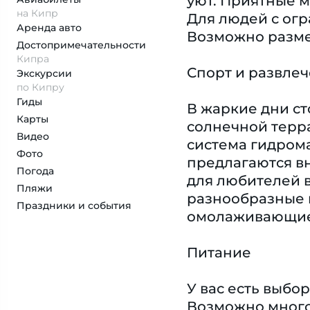
уют. Приятные м
на Кипр
Для людей с ог
Аренда авто
Возможно разме
Достопримеча­тельности
Кипра
Спорт и развле
Экскурсии
по Кипру
Гиды
В жаркие дни ст
Карты
солнечной терра
Видео
система гидрома
Фото
предлагаются вн
Погода
для любителей в
Пляжи
разнообразные в
Праздники и события
омолаживающие 
Питание
У вас есть выб
Возможно многор