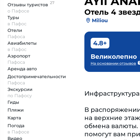
AYII AN
27
Отзывы
туристов
Отель 4 звез
о Пафосе
Туры
Miliou
в Пафос
Отели
Пафоса
4.8+
Авиабилеты
в Пафос
Великолепно
Аэропорт
Пафоса
На основании отзывов
Аренда авто
Достопримеча­тельности
Пафоса
Экскурсии
Инфраструктура
по Пафосу
Гиды
В распоряжении 
Пляжи
на верхние этаж
Карта
обмена валюты. 
Погода
в Пафосе
помогут вам при
Видео