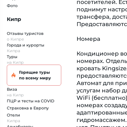
посетителей. Ес
Фото
поднимут настро
трансфера, дост
Кипр
Предоставляются
Отзывы туристов
Номера
о Кипре
Города и курорты
Кипра
Кондиционер воз
Туры
номерах. Отдель
на Кипр
кровать Kingsiz
Горящие туры
предоставляются
по всему миру
Автомат для при
Виза
услугам набор дл
на Кипр
WiFi (бесплатно
ПЦР и тесты на COVID
номерах создад
Страховка
в Европу
адаптированные
Отели
гидромассажем.
Кипра
Авиабилеты