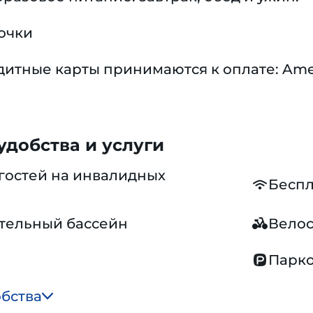
очки
тные карты принимаются к оплате: America
добства и услуги
гостей на инвалидных
Беспл
тельный бассейн
Вело
Парко
обства