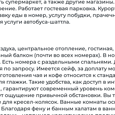
ть супермаркет, а также другие магазины
ение. Работает гостевая парковка. Куро
авку еды в номер, услугу побудки, праче
 услуги автобуса-шаттла.
духа, центральное отопление, гостиная, 
ный балкон (почти во всех номерах). В н
e. Есть номера с раздельными спальнями
 по запросу. Имеется сейф, за доплату 
готовления чая и кофе относится к стан
я глажки. Такие удобства, как доступ в и
), гарантируют современный уровень ком
ут ощущение привычной обстановки. Вы 
 для кресел-колясок. Ванные комнаты о
 Благодаря фену и банным халатам в ван