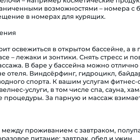
елочи – например косметические продукт
раниченными возможностями – номера с
щение в номерах для курящих.
чения
оит освежиться в открытом бассейне, а в
се – лежаки и зонтики. Снять стресс и 
ссажа. В баре у бассейна можно отлично 
е отеля. Виндсёрфинг, гидроцикл, байда
одного спорта. К вашим услугам фитнес-с
елнес-услуги, в том числе спа, сауна, ха
процедуры. За парную и массаж взимаетс
ор между проживанием с завтраком, полу
азовое питание: завтрак, обед и ужин.