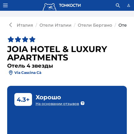
Тонкости используют сookie-файлы.
Что это значит?
Италия
Отели Италии
Отели Бергамо
Отель 
JOIA HOTEL & LUXURY
APARTMENTS
Отель 4 звезды
Via Cascina Cà
Хорошо
4.3+
На основании отзывов