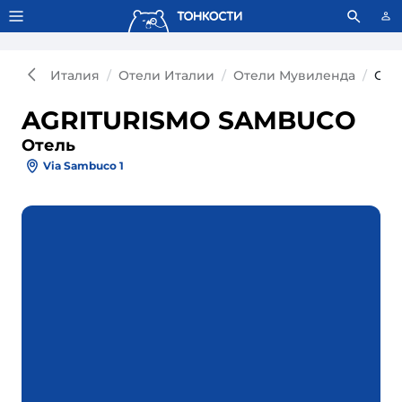
Тонкости используют сookie-файлы.
Что это значит?
Италия
Отели Италии
Отели Мувиленда
Оте
AGRITURISMO SAMBUCO
Отель
Via Sambuco 1