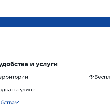
добства и услуги
территории
Беспл
адка на улице
обства