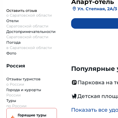
Апарт-отель
Ул. Степная, 2А/3
Оставить отзыв
о Саратовской области
Отели
Саратовской области
Достопримеча­тельности
Саратовской области
Погода
в Саратовской области
Фото
Россия
Популярные у
Отзывы туристов
Парковка на 
о России
Города и курорты
России
Детская площ
Туры
по России
Показать все уд
Горящие туры