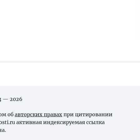
03 — 2026
ном об
авторских правах
при цитировании
osti.ru активная индексируемая ссылка
на.