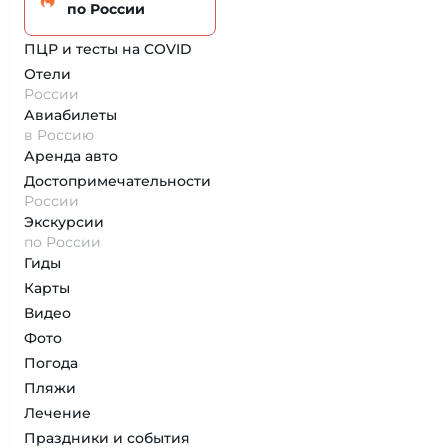
по России
ПЦР и тесты на COVID
Отели
России
Авиабилеты
в Россию
Аренда авто
Достопримеча­тельности
России
Экскурсии
по России
Гиды
Карты
Видео
Фото
Погода
Пляжи
Лечение
Праздники и события