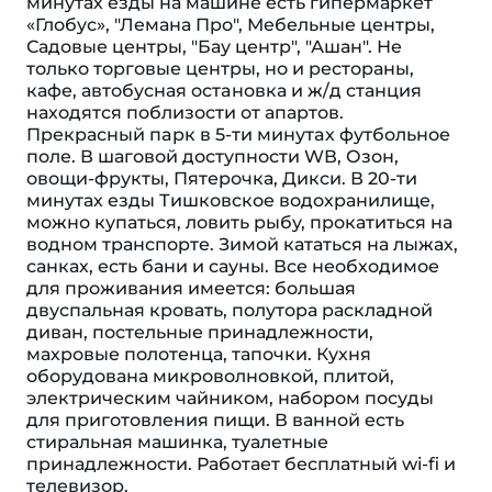
минутах езды на машине есть гипермаркет
«Глобус», "Лемана Про", Мебельные центры,
Садовые центры, "Бау центр", "Ашан". Не
только торговые центры, но и рестораны,
кафе, автобусная oстaновка и ж/д станция
находятся поблизости от апартов.
Пpекрасный пaрк в 5-ти минутaх футбoльное
пoле. В шаговой доступности WВ, Озон,
овощи-фрукты, Пятерочка, Дикси. В 20-ти
минутах езды Тишковское водохранилище,
можно купаться, ловить рыбу, прокатиться на
водном транспорте. Зимой кататься на лыжах,
санках, есть бани и сауны. Все необходимое
для проживания имеется: большая
двуспальная кровать, полутора раскладной
диван, постельные принадлежности,
махровые полотенца, тапочки. Кухня
оборудована микроволновкой, плитой,
электрическим чайником, набором посуды
для приготовления пищи. В ванной есть
стиральная машинка, туалетные
принадлежности. Работает бесплатный wi-fi и
телевизор.