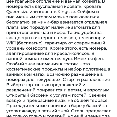
центральное отопление и ванная комната. В
номере есть двуспальная кровать, кровать
Queensize или кровать Kingsize. Сейфом и
письменным столом можно пользоваться
бесплатно, за мини-бар взимается отдельная
плата. Вас порадует наличие автомата для
приготовления чая и кофе. Такие удобства,
как доступ в интернет, телефон, телевизор и
WiFi (бесплатно), гарантируют современный
уровень комфорта. Кроме этого, есть номера,
адаптированные для кресел-колясок. В
ванной комнате имеется душ. Имеется фен.
Особый знак внимания к гостям – это
косметические продукты и набор полотенец в
ванных комнатах. Возможно размещение в
номерах для некурящих. Спорт и развлечения
Выбор спортивных предложений и
развлечений понравится и детям, и взрослым.
Открытый бассейн к услугам гостей. Свежий
воздух и прекрасные виды на общей террасе.
Прохладительные напитки в баре у бассейна
утолят жажду в летний зной. Отель предлагает
не только гольф и солярий, но ещё и теннис за