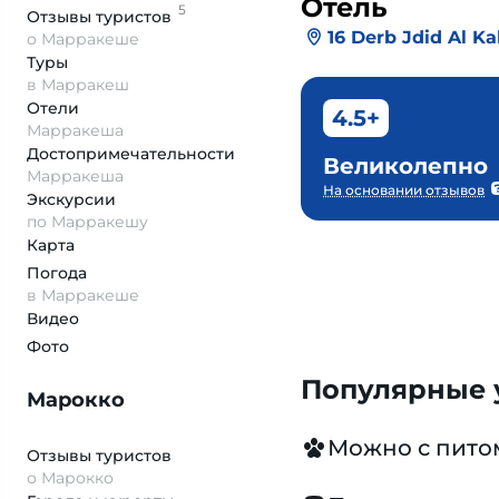
Отель
5
Отзывы
туристов
16 Derb Jdid Al K
о Марракеше
Туры
в Марракеш
Отели
4.5+
Марракеша
Достопримеча­тельности
Великолепно
Марракеша
На основании отзывов
Экскурсии
по Марракешу
Карта
Погода
в Марракеше
Видео
Фото
Популярные у
Марокко
Можно с пит
Отзывы туристов
о Марокко