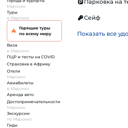
Города и курорты
Парковка на 
Марокко
Туры
Сейф
в Марокко
Горящие туры
Показать все уд
по всему миру
Виза
в Марокко
ПЦР и тесты на COVID
Страховка
в Африку
Отели
Марокко
Авиабилеты
в Марокко
Аренда авто
Достопримеча­тельности
Марокко
Экскурсии
по Марокко
Гиды