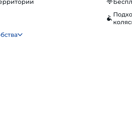
территории
Беспл
Подхо
коляс
обства