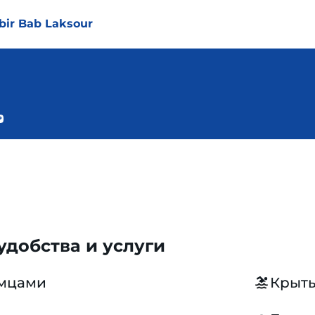
abir Bab Laksour
добства и услуги
омцами
Крыты