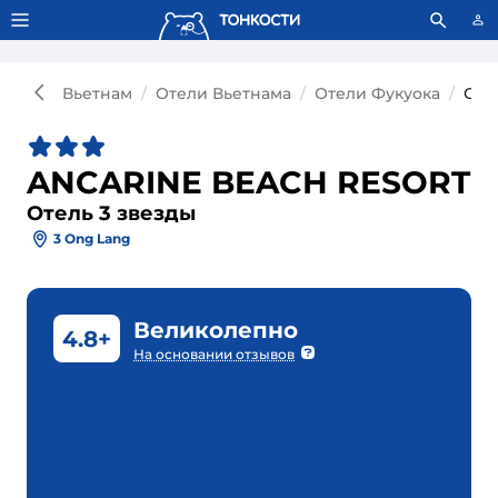
Тонкости используют сookie-файлы.
Что это значит?
Вьетнам
Отели Вьетнама
Отели Фукуока
Оте
ANCARINE BEACH RESORT
Отель 3 звезды
3 Ong Lang
Великолепно
4.8+
На основании отзывов