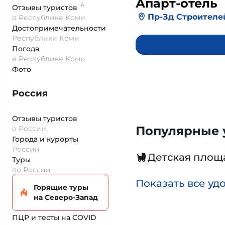
Апарт-отель
4
Отзывы
туристов
Пр-Зд Строителей
о Республике Коми
Достопримеча­тельности
Республики Коми
Погода
в Республике Коми
Фото
Россия
Отзывы туристов
Популярные у
о России
Города и курорты
России
Детская площ
Туры
по России
Показать все уд
Горящие туры
на Северо-Запад
ПЦР и тесты на COVID