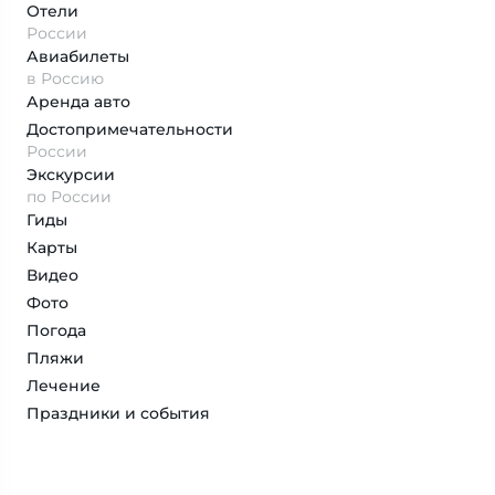
Отели
России
Авиабилеты
в Россию
Аренда авто
Достопримеча­тельности
России
Экскурсии
по России
Гиды
Карты
Видео
Фото
Погода
Пляжи
Лечение
Праздники и события