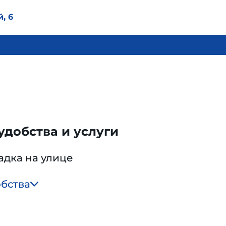
, 6
добства и услуги
адка на улице
обства