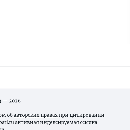
03 — 2026
ном об
авторских правах
при цитировании
osti.ru активная индексируемая ссылка
на.