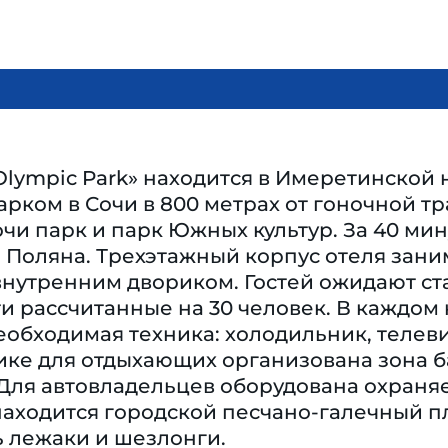
Olympic Park» находится в Имеретинской
рком в Сочи в 800 метрах от гоночной т
чи парк и парк Южных культур. За 40 ми
я Поляна. Трехэтажный корпус отеля зан
нутренним двориком. Гостей ожидают ста
 рассчитанные на 30 человек. В каждом 
еобходимая техника: холодильник, телев
ике для отдыхающих организована зона 
 Для автовладельцев оборудована охраня
находится городской песчано-галечный 
ь лежаки и шезлонги.