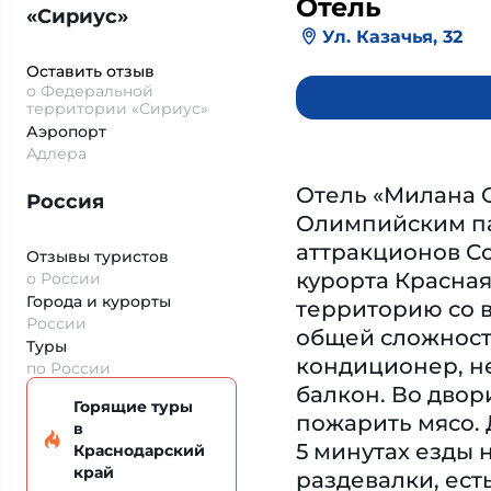
Отель
«Сириус»
Ул. Казачья, 32
Оставить отзыв
о Федеральной
территории «Сириус»
Аэропорт
Адлера
Отель «Милана 
Россия
Олимпийским па
аттракционов Со
Отзывы туристов
курорта Красна
о России
Города и курорты
территорию со в
России
общей сложности
Туры
кондиционер, н
по России
балкон. Во двор
Горящие туры
пожарить мясо.
в
5 минутах езды 
Краснодарский
край
раздевалки, ест