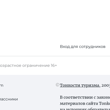
Вход для сотрудников
озрастное ограничение
16+
Тонкости туризма
, 20
am
В соответствии с зако
лассники
материалов сайта Tonk
на источник обязатель