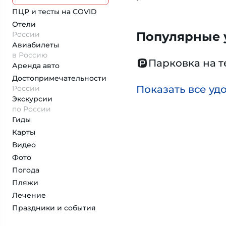
ПЦР и тесты на COVID
Отели
Популярные у
России
Авиабилеты
в Россию
Парковка на 
Аренда авто
Достопримеча­тельности
Показать все уд
России
Экскурсии
по России
Гиды
Карты
Видео
Фото
Погода
Пляжи
Лечение
Праздники и события