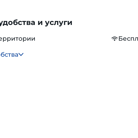
добства и услуги
территории
Беспл
обства