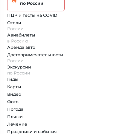
по России
ПЦР и тесты на COVID
Отели
России
Авиабилеты
в Россию
Аренда авто
Достопримеча­тельности
России
Экскурсии
по России
Гиды
Карты
Видео
Фото
Погода
Пляжи
Лечение
Праздники и события