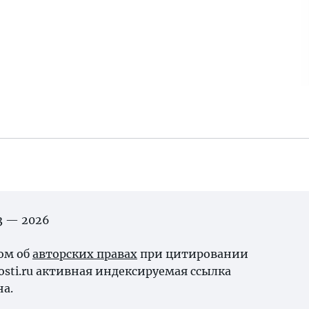
03 — 2026
ном об
авторских правах
при цитировании
osti.ru активная индексируемая ссылка
на.