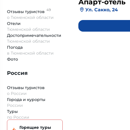
Апарт-отель
Ул. Сакко, 24
49
Отзывы
туристов
о Тюменской области
Отели
Тюменской области
Достопримеча­тельности
Тюменской области
Погода
в Тюменской области
Фото
Россия
Отзывы туристов
о России
Города и курорты
России
Туры
по России
Горящие туры