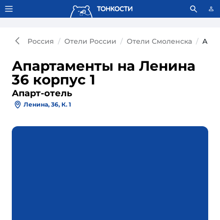
Тонкости используют сookie-файлы.
Что это значит?
Россия
Отели России
Отели Смоленска
Апар
Апартаменты на Ленина
36 корпус 1
Апарт-отель
Ленина, 36, К. 1