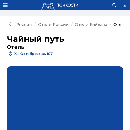
Тонкости используют сookie-файлы.
Что это значит?
Россия
Отели России
Отели Байкала
Отель 
Чайный путь
Отель
Ул. Октябрьская, 107