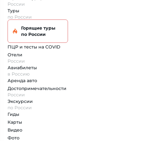
России
Туры
по России
Горящие туры
по России
ПЦР и тесты на COVID
Отели
России
Авиабилеты
в Россию
Аренда авто
Достопримеча­тельности
России
Экскурсии
по России
Гиды
Карты
Видео
Фото